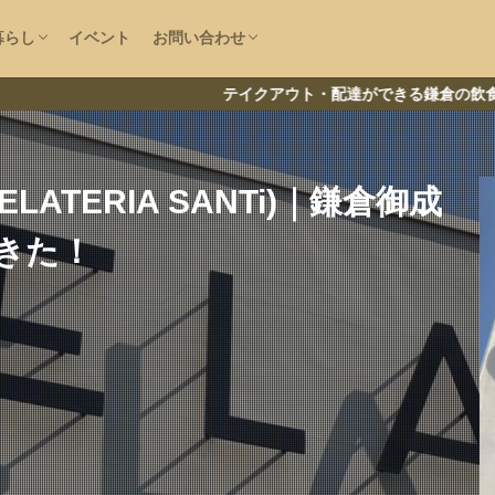
で探す
大仏
房
ニュース
情報
直売所
ファッション
鎌倉な子の運営者情報
お問い合わせ
情報提供
暮らし
イベント
お問い合わせ
で探す
大仏
房
ニュース
情報
直売所
ファッション
大船
コロナ
ランチ
鎌倉な子の運営者情報
お問い合わせ
情報提供
テイクアウト・配達ができる鎌倉の飲食店一覧はこち
リー
ATERIA SANTi)｜鎌倉御成
きた！
なる情報をチェック
南エリア
湘南深沢
浄明寺
鎌倉山
御成町
閉店
材
鎌倉
小町通り
腰越
稲村ヶ崎
長谷
江ノ島
デリバリー
テイクアウト
新型コロナウイルス
卵焼き
開
インタビュー
マルシェ
神社
祭
寺社
寺院
喫茶店
葉
ラーメン
洋食
映画館
美容院
まとめ
中華料理
ーWiFi
電源コンセント
求人