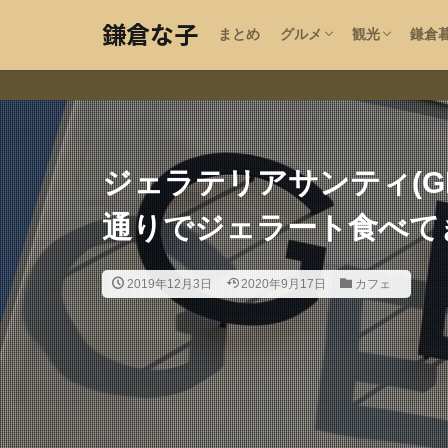
沿線エリアで探す
カフェ
パン
ラーメン・中華
カレー・エスニック
イタリアン・洋食
ケーキ
蕎麦
うどん
ハンバーガー
ステーキ・アメリカン
和食・居酒屋
韓国料理・焼肉
ビール
エリア・目的
お寺・神社・
手作り指輪工
お土産
鎌倉
求人
野菜
美容
鎌倉な子
まとめ
グルメ
観光
鎌倉
沿線エリアで探す
カフェ
パン
ラーメン・中華
カレー・エスニック
イタリアン・洋食
ケーキ
蕎麦
うどん
ハンバーガー
ステーキ・アメリカン
和食・居酒屋
韓国料理・焼肉
ビール
開店
エリア・目的
お寺・神社・
手作り指輪工
お土産
テイクアウト
鎌倉
求人
野菜
美容
鎌倉な子のカテゴ
ジェラテリアサンティ(GEL
通りでジェラート食べて
鎌倉の地域・気に
ペット可
湘
2019年12月3日
2020年9月17日
カフェ
大船
北鎌倉
子供
夫婦
夏
春
指輪工房
紅
猫カフェ
フリ