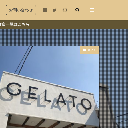
お問い合わせ
ら
カフェ
木座
若宮大路
由比ヶ浜
和田塚
店
冬
秋
古民家
ランチ