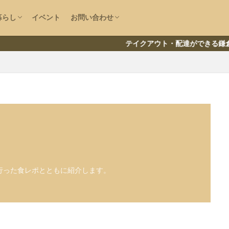
で探す
大仏
房
ニュース
情報
直売所
ファッション
鎌倉な子の運営者情報
お問い合わせ
情報提供
暮らし
イベント
お問い合わせ
で探す
大仏
房
ニュース
情報
直売所
ファッション
大船
コロナ
ランチ
鎌倉な子の運営者情報
お問い合わせ
情報提供
テイクアウト・配達ができる鎌倉の飲食店一
リー
なる情報をチェック
南エリア
湘南深沢
浄明寺
鎌倉山
御成町
閉店
材
鎌倉
小町通り
腰越
稲村ヶ崎
長谷
江ノ島
デリバリー
テイクアウト
新型コロナウイルス
卵焼き
開
行った食レポとともに紹介します。
インタビュー
マルシェ
神社
祭
寺社
寺院
喫茶店
葉
ラーメン
洋食
映画館
美容院
まとめ
中華料理
ーWiFi
電源コンセント
求人