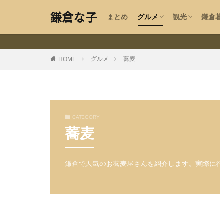
沿線エリアで探す
カフェ
パン
ラーメン・中華
カレー・エスニック
イタリアン・洋食
ケーキ
蕎麦
うどん
ハンバーガー
ステーキ・アメリカン
和食・居酒屋
韓国料理・焼肉
ビール
エリア・目的
お寺・神社・
手作り指輪工
お土産
鎌倉
求人
野菜
美容
鎌倉な子
まとめ
グルメ
観光
鎌倉
沿線エリアで探す
カフェ
パン
ラーメン・中華
カレー・エスニック
イタリアン・洋食
ケーキ
蕎麦
うどん
ハンバーガー
ステーキ・アメリカン
和食・居酒屋
韓国料理・焼肉
ビール
開店
エリア・目的
お寺・神社・
手作り指輪工
お土産
テイクアウト
鎌倉
求人
野菜
美容
鎌倉な子のカテゴ
グルメ
蕎麦
HOME
鎌倉の地域・気に
CATEGORY
蕎麦
ペット可
湘
大船
北鎌倉
子供
夫婦
鎌倉で人気のお蕎麦屋さんを紹介します。実際に
夏
春
指輪工房
紅
猫カフェ
フリ