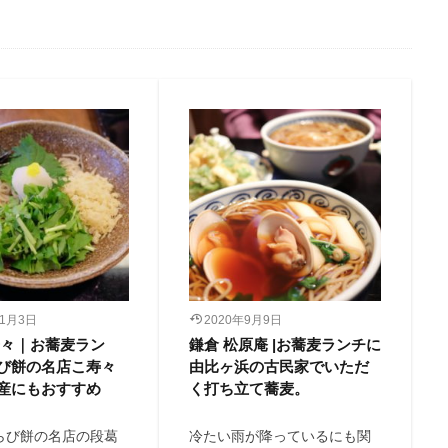
検索
11月3日
2020年9月9日
寿々｜お蕎麦ラン
鎌倉 松原庵 |お蕎麦ランチに
び餅の名店こ寿々
由比ヶ浜の古民家でいただ
産にもおすすめ
く打ち立て蕎麦。
らび餅の名店の段葛
冷たい雨が降っているにも関