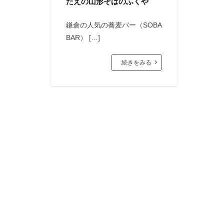
たえの山形そばのふくや
鎌倉の人気の蕎麦バー（SOBA
BAR） […]
続きをみる