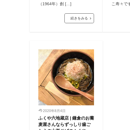
（1964年）創 […]
こ寿々です
続きをみる
2020年8月4日
ふくや六地蔵店 | 鎌倉のお蕎
麦屋さんならずっしり歯ご