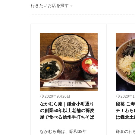
行きたいお店を探す
イタリアン・洋食
カレー・エスニック
ラーメン・中華
蕎麦
カフェ
2020年9月20日
2020年
なかむら庵｜鎌倉小町通り
段葛 こ
の創業50年以上老舗の蕎麦
チ！わら
屋で食べる信州手打ちそば
は鎌倉土
なかむら庵は、昭和39年
鎌倉のわ