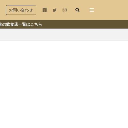
お問い合わせ
覧はこちら
木座
若宮大路
由比ヶ浜
和田塚
店
冬
秋
古民家
ランチ