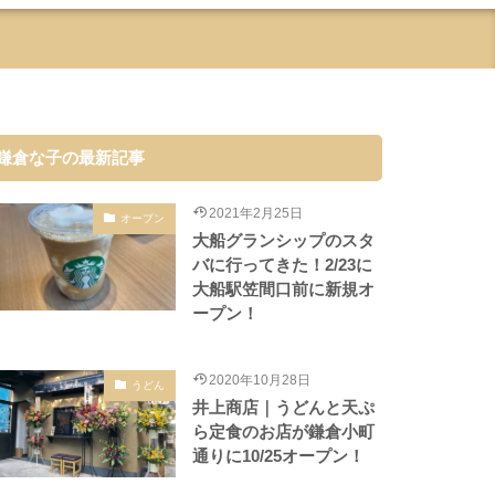
鎌倉な子の最新記事
2021年2月25日
オープン
大船グランシップのスタ
バに行ってきた！2/23に
大船駅笠間口前に新規オ
ープン！
2020年10月28日
うどん
井上商店｜うどんと天ぷ
ら定食のお店が鎌倉小町
通りに10/25オープン！