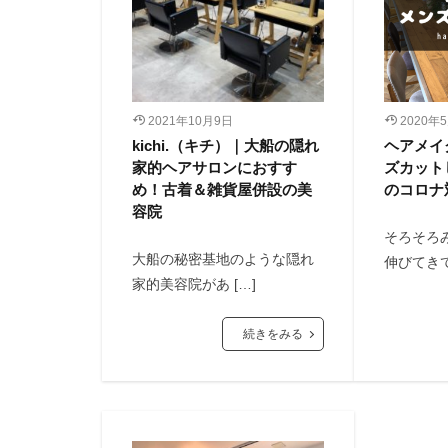
2021年10月9日
2020年
kichi.（キチ）｜大船の隠れ
ヘアメイ
家的ヘアサロンにおすす
ズカット
め！古着＆雑貨屋併設の美
のコロナ
容院
そろそろ
大船の秘密基地のような隠れ
伸びてきて
家的美容院があ […]
続きをみる