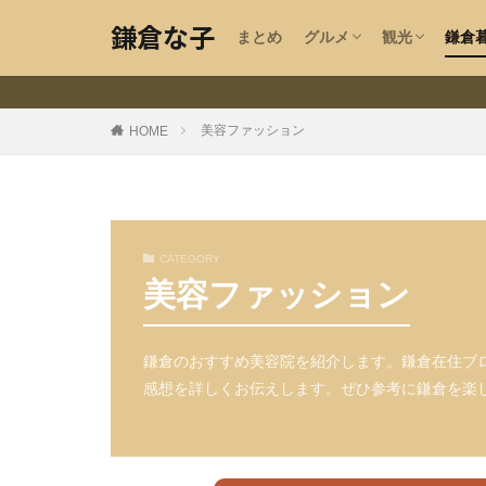
沿線エリアで探す
カフェ
パン
ラーメン・中華
カレー・エスニック
イタリアン・洋食
ケーキ
蕎麦
うどん
ハンバーガー
ステーキ・アメリカン
和食・居酒屋
韓国料理・焼肉
ビール
エリア・目的
お寺・神社・
手作り指輪工
お土産
鎌倉
求人
野菜
美容
鎌倉な子
まとめ
グルメ
観光
鎌倉
沿線エリアで探す
カフェ
パン
ラーメン・中華
カレー・エスニック
イタリアン・洋食
ケーキ
蕎麦
うどん
ハンバーガー
ステーキ・アメリカン
和食・居酒屋
韓国料理・焼肉
ビール
開店
エリア・目的
お寺・神社・
手作り指輪工
お土産
テイクアウト
鎌倉
求人
野菜
美容
鎌倉な子のカテゴ
美容ファッション
HOME
鎌倉の地域・気に
CATEGORY
美容ファッション
ペット可
湘
大船
北鎌倉
子供
夫婦
鎌倉のおすすめ美容院を紹介します。鎌倉在住ブ
夏
春
感想を詳しくお伝えします。ぜひ参考に鎌倉を楽
指輪工房
紅
猫カフェ
フリ