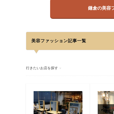
鎌倉の美容
美容ファッション記事一覧
行きたいお店を探す
イタリアン・洋食
カレー・エスニック
ラーメン・中華
蕎麦
カフェ