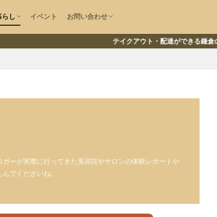
で探す
大仏
房
ニュース
情報
直売所
ファッション
鎌倉な子の運営者情報
お問い合わせ
情報提供
暮らし
イベント
お問い合わせ
で探す
大仏
房
ニュース
情報
直売所
ファッション
大船
コロナ
ランチ
鎌倉な子の運営者情報
お問い合わせ
情報提供
テイクアウト・配達ができる鎌倉の飲食店一覧
リー
なる情報をチェック
南エリア
湘南深沢
浄明寺
鎌倉山
御成町
閉店
材
鎌倉
小町通り
腰越
稲村ヶ崎
長谷
江ノ島
デリバリー
テイクアウト
新型コロナウイルス
卵焼き
開
ロガーが実際に行ってきた美容院やサロンの体験レポートや
インタビュー
マルシェ
神社
祭
寺社
寺院
喫茶店
しんでくださいね。
葉
ラーメン
洋食
映画館
美容院
まとめ
中華料理
ーWiFi
電源コンセント
求人