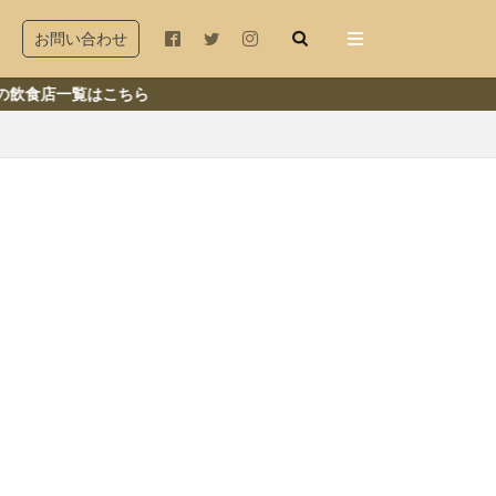
お問い合わせ
はこちら
木座
若宮大路
由比ヶ浜
和田塚
店
冬
秋
古民家
ランチ