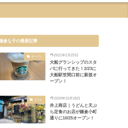
鎌倉な子の最新記事
2021年2月25日
オープン
大船グランシップのスタ
バに行ってきた！2/23に
大船駅笠間口前に新規オ
ープン！
2020年10月28日
うどん
井上商店｜うどんと天ぷ
ら定食のお店が鎌倉小町
通りに10/25オープン！