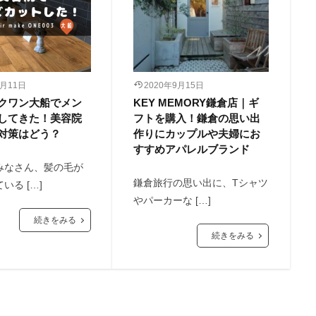
5月11日
2020年9月15日
クワン大船でメン
KEY MEMORY鎌倉店｜ギ
してきた！美容院
フトを購入！鎌倉の思い出
対策はどう？
作りにカップルや夫婦にお
すすめアパレルブランド
みなさん、髪の毛が
鎌倉旅行の思い出に、Tシャツ
いる […]
やパーカーな […]
続きをみる
続きをみる