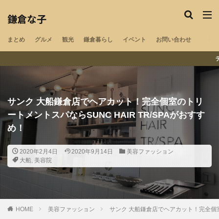
鎌倉な子のカテゴリー
鎌倉な子
まとめ
グルメ
観光
鎌倉暮らし
イベント
お問い合わせ
鎌倉の地域・気になる情報をチェック
テイクアウト・配達ができる鎌倉
ペット可
湘南エリア
湘南深沢
浄明寺
鎌倉山
御成町
閉店
材木座
若宮大路
サンク 大船鎌倉店でヘアカット！完全個室のトリ
大船
北鎌倉
鎌倉
小町通り
腰越
ートメントスパならSUNC HAIR TR/SPAがおすす
稲村ヶ崎
長谷
江ノ島
由比ヶ浜
和田塚
め！
子供
夫婦
デリバリー
テイクアウト
新型コロナウイルス
卵焼き
開店
冬
秋
2020年2月4日
2020年9月14日
美容ファッション
大船
,
美容院
夏
春
インタビュー
マルシェ
神社
祭
寺社
寺院
喫茶店
古民家
指輪工房
紅葉
ラーメン
洋食
映画館
美容院
まとめ
中華料理
ランチ
HOME
美容ファッション
サンク 大船鎌倉店でヘアカット！完全個室の