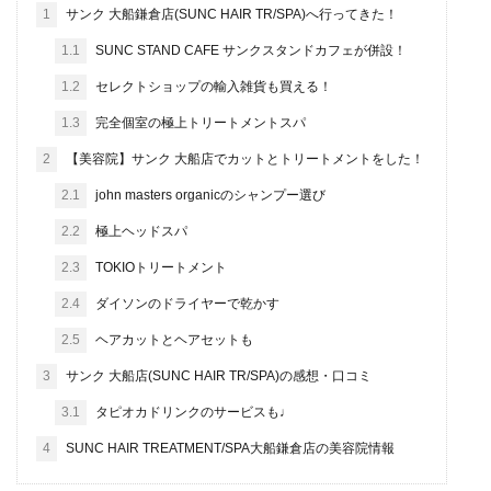
1
サンク 大船鎌倉店(SUNC HAIR TR/SPA)へ行ってきた！
1.1
SUNC STAND CAFE サンクスタンドカフェが併設！
1.2
セレクトショップの輸入雑貨も買える！
1.3
完全個室の極上トリートメントスパ
2
【美容院】サンク 大船店でカットとトリートメントをした！
2.1
john masters organicのシャンプー選び
2.2
極上ヘッドスパ
2.3
TOKIOトリートメント
2.4
ダイソンのドライヤーで乾かす
2.5
ヘアカットとヘアセットも
3
サンク 大船店(SUNC HAIR TR/SPA)の感想・口コミ
3.1
タピオカドリンクのサービスも♩
4
SUNC HAIR TREATMENT/SPA大船鎌倉店の美容院情報