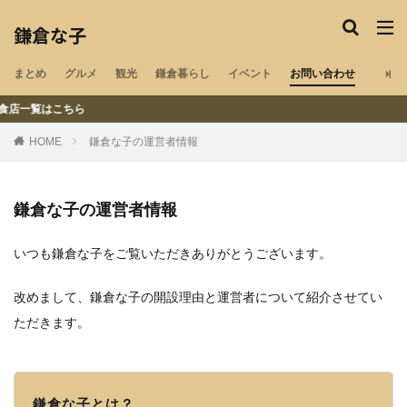
鎌倉な子のカテゴリー
鎌倉な子
まとめ
グルメ
観光
鎌倉暮らし
イベント
お問い合わせ
鎌倉の地域・気になる情報をチェック
こちら
ペット可
湘南エリア
湘南深沢
浄明寺
HOME
鎌倉な子の運営者情報
鎌倉山
御成町
閉店
材木座
若宮大路
大船
北鎌倉
鎌倉
小町通り
腰越
鎌倉な子の運営者情報
稲村ヶ崎
長谷
江ノ島
由比ヶ浜
和田塚
子供
夫婦
デリバリー
テイクアウト
いつも鎌倉な子をご覧いただきありがとうございます。
新型コロナウイルス
卵焼き
開店
冬
秋
改めまして、鎌倉な子の開設理由と運営者について紹介させてい
夏
春
インタビュー
マルシェ
神社
ただきます。
祭
寺社
寺院
喫茶店
古民家
指輪工房
紅葉
ラーメン
洋食
映画館
美容院
まとめ
中華料理
ランチ
鎌倉な子とは？