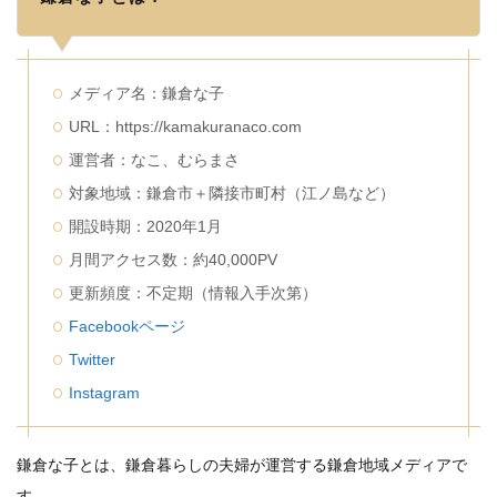
猫カフェ
フリーWiFi
電源コンセント
求人
検索
メディア名：鎌倉な子
URL：https://kamakuranaco.com
運営者：なこ、むらまさ
対象地域：鎌倉市＋隣接市町村（江ノ島など）
開設時期：2020年1月
月間アクセス数：約40,000PV
更新頻度：不定期（情報入手次第）
Facebookページ
Twitter
Instagram
鎌倉な子とは、鎌倉暮らしの夫婦が運営する鎌倉地域メディアで
す。