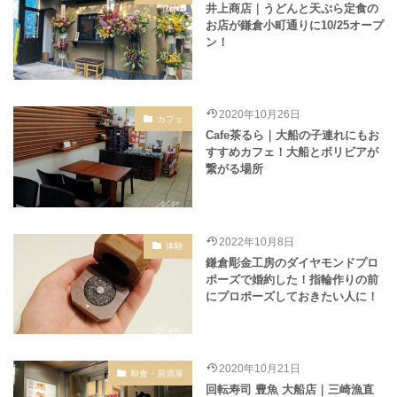
井上商店｜うどんと天ぷら定食の
お店が鎌倉小町通りに10/25オープ
ン！
2020年10月26日
カフェ
Cafe茶るら｜大船の子連れにもお
すすめカフェ！大船とボリビアが
繋がる場所
2022年10月8日
体験
鎌倉彫金工房のダイヤモンドプロ
ポーズで婚約した！指輪作りの前
にプロポーズしておきたい人に！
2020年10月21日
和食・居酒屋
回転寿司 豊魚 大船店｜三崎漁直