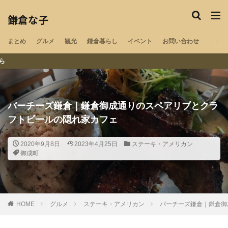
鎌倉な子のカテゴリー
鎌倉な子
まとめ
グルメ
観光
鎌倉暮らし
イベント
お問い合わせ
鎌倉の地域・気になる情報をチェック
テイクアウト・配達がで
ペット可
湘南エリア
湘南深沢
浄明寺
鎌倉山
御成町
閉店
材木座
若宮大路
大船
北鎌倉
バーチーズ鎌倉｜鎌倉御成通りのスペアリブとクラ
鎌倉
小町通り
腰越
稲村ヶ崎
長谷
江ノ島
フトビールの隠れ家カフェ
由比ヶ浜
和田塚
子供
夫婦
デリバリー
テイクアウト
新型コロナウイルス
卵焼き
開店
2020年9月8日
2023年4月25日
ステーキ・アメリカン
秋
夏
春
インタビュー
マルシェ
神社
御成町
祭
寺社
寺院
喫茶店
古民家
指輪工房
紅葉
ラーメン
洋食
映画館
美容院
まとめ
中華料理
ランチ
猫カフェ
フリーWiFi
HOME
グルメ
ステーキ・アメリカン
バーチーズ鎌倉｜鎌倉御
電源コンセント
求人