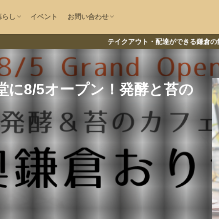
で探す
大仏
房
ニュース
情報
直売所
ファッション
鎌倉な子の運営者情報
お問い合わせ
情報提供
暮らし
イベント
お問い合わせ
で探す
大仏
房
ニュース
情報
直売所
ファッション
大船
コロナ
ランチ
鎌倉な子の運営者情報
お問い合わせ
情報提供
テイクアウト・配達ができる鎌倉の飲食店一覧
リー
に8/5オープン！発酵と苔の
なる情報をチェック
南エリア
湘南深沢
浄明寺
鎌倉山
御成町
閉店
材
鎌倉
小町通り
腰越
稲村ヶ崎
長谷
江ノ島
デリバリー
テイクアウト
新型コロナウイルス
卵焼き
開
インタビュー
マルシェ
神社
祭
寺社
寺院
喫茶店
葉
ラーメン
洋食
映画館
美容院
まとめ
中華料理
ーWiFi
電源コンセント
求人