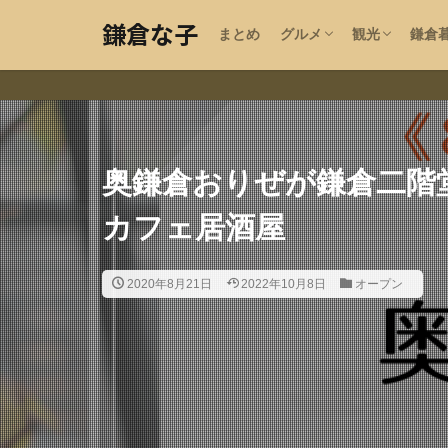
沿線エリアで探す
カフェ
パン
ラーメン・中華
カレー・エスニック
イタリアン・洋食
ケーキ
蕎麦
うどん
ハンバーガー
ステーキ・アメリカン
和食・居酒屋
韓国料理・焼肉
ビール
エリア・目的
お寺・神社・
手作り指輪工
お土産
鎌倉
求人
野菜
美容
鎌倉な子
まとめ
グルメ
観光
鎌倉
沿線エリアで探す
カフェ
パン
ラーメン・中華
カレー・エスニック
イタリアン・洋食
ケーキ
蕎麦
うどん
ハンバーガー
ステーキ・アメリカン
和食・居酒屋
韓国料理・焼肉
ビール
開店
エリア・目的
お寺・神社・
手作り指輪工
お土産
テイクアウト
鎌倉
求人
野菜
美容
鎌倉な子のカテゴ
奥鎌倉おりぜが鎌倉二階堂
カフェ居酒屋
鎌倉の地域・気に
ペット可
湘
2020年8月21日
2022年10月8日
オープン
大船
北鎌倉
子供
夫婦
夏
春
指輪工房
紅
猫カフェ
フリ