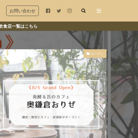
お問い合わせ
はこちら
オープン
木座
若宮大路
由比ヶ浜
和田塚
店
冬
秋
古民家
ランチ