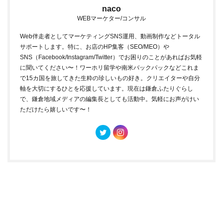
naco
WEBマーケター/コンサル
Web伴走者としてマーケティングSNS運用、動画制作などトータル
サポートします。特に、お店のHP集客（SEO/MEO）や
SNS（Facebook/Instagram/Twitter）でお困りのことがあればお気軽
に聞いてください〜！ワーホリ留学や南米バックパックなどこれま
で15カ国を旅してきた生粋の珍しいもの好き。クリエイターや自分
軸を大切にするひとを応援しています。現在は鎌倉ふたりぐらし
で、鎌倉地域メディアの編集長としても活動中。気軽にお声がけい
ただけたら嬉しいです〜！