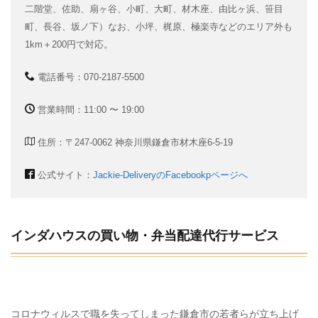
二階堂、佐助、扇ヶ谷、小町、大町、材木座、由比ヶ浜、笹目
町、長谷、坂ノ下）なお、小坪、梶原、極楽寺などのエリア外も
1km＋200円で対応。
電話番号：070-2187-5500
営業時間：11:00 〜 19:00
住所：〒247-0062 神奈川県鎌倉市材木座6-5-19
公式サイト：
Jackie-DeliveryのFacebookpページへ
インダハウスの買い物・弁当配達代行サービス
コロナウィルスで職を失ってしまった鎌倉市の若者らが立ち上げ