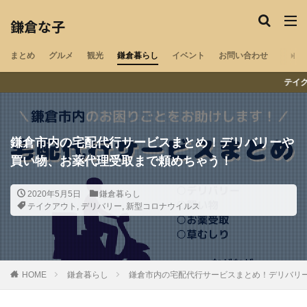
鎌倉な子のカテゴリー
鎌倉な子
まとめ
グルメ
観光
鎌倉暮らし
イベント
お問い合わせ
鎌倉の地域・気になる情報をチェック
テイクアウト・配
ペット可
湘南エリア
湘南深沢
浄明寺
鎌倉山
御成町
閉店
材木座
若宮大路
鎌倉市内の宅配代行サービスまとめ！デリバリーや
大船
北鎌倉
鎌倉
小町通り
腰越
買い物、お薬代理受取まで頼めちゃう！
稲村ヶ崎
長谷
江ノ島
由比ヶ浜
和田塚
子供
夫婦
デリバリー
テイクアウト
2020年5月5日
鎌倉暮らし
新型コロナウイルス
卵焼き
開店
冬
秋
テイクアウト
,
デリバリー
,
新型コロナウイルス
夏
春
インタビュー
マルシェ
神社
祭
寺社
寺院
喫茶店
古民家
指輪工房
紅葉
ラーメン
洋食
映画館
HOME
鎌倉暮らし
鎌倉市内の宅配代行サービスまとめ！デリバリ
美容院
まとめ
中華料理
ランチ